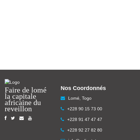
2018
Caliente
2018
Caliente
2018
2018
Caliente
Caliente
2018
Caliente
2018
Caliente
2018
Caliente
2018
Caliente
2018
Caliente
2018
Caliente
2018
2018
Nos Coordonnés
Faire de lomé
la capitale
Lomé, Togo
africaine du
reveillon
+228 90 15 73 00
+228 91 47 47 47
+228 92 27 82 80